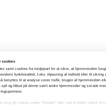
 cookies
es samt cookies fra tredjepart for at sikre, at hjemmesiden fung
sidens funktionalitet, f.eks. tilpasning af indhold eller til sikring 
 benyttes til at analyse vores trafik, brugen af hjemmesiden eller
 spil og tilbud på denne samt andre hjemmesider og sociale me
ringspartnere.
brug af cookies under "Detaljer" eller ved at klikke videre til v