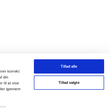
Tillad alle
erer korrekt
af din
Tillad valgte
 til at vise
dier igennem
ores