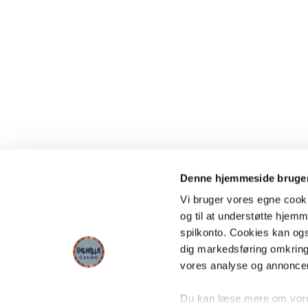
Denne hjemmeside bruger
Vi bruger vores egne cooki
og til at understøtte hjemme
spilkonto. Cookies kan også
dig markedsføring omkring
vores analyse og annonce
Du kan læse mere om vores 