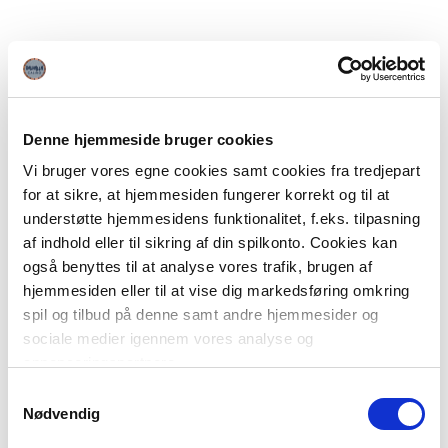
Denne hjemmeside bruger cookies
Vi bruger vores egne cookies samt cookies fra tredjepart
for at sikre, at hjemmesiden fungerer korrekt og til at
understøtte hjemmesidens funktionalitet, f.eks. tilpasning
af indhold eller til sikring af din spilkonto. Cookies kan
også benyttes til at analyse vores trafik, brugen af
hjemmesiden eller til at vise dig markedsføring omkring
spil og tilbud på denne samt andre hjemmesider og
sociale medier igennem vores analyse og
annonceringspartnere.
Samtykkevalg
Du kan læse mere om vores brug af cookies under
Nødvendig
"Detaljer" eller ved at klikke videre til vores Cookiepolitik,