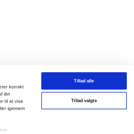
Tillad alle
erer korrekt
af din
Tillad valgte
 til at vise
dier igennem
ores