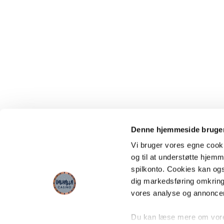
Denne hjemmeside bruger
Vi bruger vores egne cooki
og til at understøtte hjemme
spilkonto. Cookies kan også
dig markedsføring omkring
vores analyse og annonce
Du kan læse mere om vores 