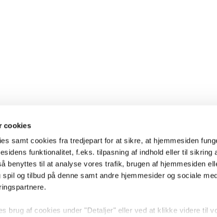
 cookies
es samt cookies fra tredjepart for at sikre, at hjemmesiden fung
sidens funktionalitet, f.eks. tilpasning af indhold eller til sikring 
 benyttes til at analyse vores trafik, brugen af hjemmesiden eller
 spil og tilbud på denne samt andre hjemmesider og sociale me
ringspartnere.
brug af cookies under "Detaljer" eller ved at klikke videre til v