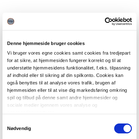
Denne hjemmeside bruger cookies
Vi bruger vores egne cookies samt cookies fra tredjepart
for at sikre, at hjemmesiden fungerer korrekt og til at
understøtte hjemmesidens funktionalitet, f.eks. tilpasning
af indhold eller til sikring af din spilkonto. Cookies kan
også benyttes til at analyse vores trafik, brugen af
hjemmesiden eller til at vise dig markedsføring omkring
spil og tilbud på denne samt andre hjemmesider og
sociale medier igennem vores analyse og
annonceringspartnere.
Samtykkevalg
Du kan læse mere om vores brug af cookies under
Nødvendig
"Detaljer" eller ved at klikke videre til vores Cookiepolitik,