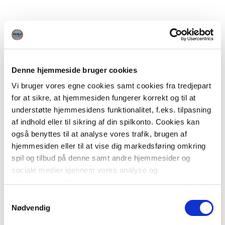
Denne hjemmeside bruger cookies
Vi bruger vores egne cookies samt cookies fra tredjepart
for at sikre, at hjemmesiden fungerer korrekt og til at
understøtte hjemmesidens funktionalitet, f.eks. tilpasning
af indhold eller til sikring af din spilkonto. Cookies kan
også benyttes til at analyse vores trafik, brugen af
hjemmesiden eller til at vise dig markedsføring omkring
spil og tilbud på denne samt andre hjemmesider og
sociale medier igennem vores analyse og
annonceringspartnere.
Samtykkevalg
Du kan læse mere om vores brug af cookies under
Nødvendig
"Detaljer" eller ved at klikke videre til vores Cookiepolitik,