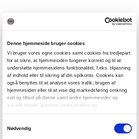
Denne hjemmeside bruger cookies
Vi bruger vores egne cookies samt cookies fra tredjepart
for at sikre, at hjemmesiden fungerer korrekt og til at
understøtte hjemmesidens funktionalitet, f.eks. tilpasning
af indhold eller til sikring af din spilkonto. Cookies kan
også benyttes til at analyse vores trafik, brugen af
hjemmesiden eller til at vise dig markedsføring omkring
spil og tilbud på denne samt andre hjemmesider og
sociale medier igennem vores analyse og
annonceringspartnere.
Samtykkevalg
Du kan læse mere om vores brug af cookies under
Nødvendig
"Detaljer" eller ved at klikke videre til vores Cookiepolitik,