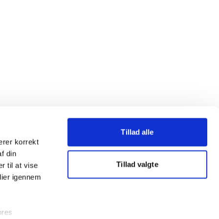
Tillad alle
erer korrekt
af din
Tillad valgte
 til at vise
dier igennem
ores