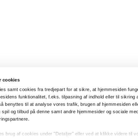
 cookies
es samt cookies fra tredjepart for at sikre, at hjemmesiden fung
sidens funktionalitet, f.eks. tilpasning af indhold eller til sikring 
 benyttes til at analyse vores trafik, brugen af hjemmesiden eller
 spil og tilbud på denne samt andre hjemmesider og sociale me
ringspartnere.
brug af cookies under "Detaljer" eller ved at klikke videre til v