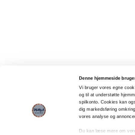
Denne hjemmeside bruger
Vi bruger vores egne cooki
og til at understøtte hjemme
spilkonto. Cookies kan også
dig markedsføring omkring
vores analyse og annonce
Du kan læse mere om vores 