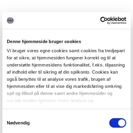
Denne hjemmeside bruger cookies
Vi bruger vores egne cookies samt cookies fra tredjepart
for at sikre, at hjemmesiden fungerer korrekt og til at
understøtte hjemmesidens funktionalitet, f.eks. tilpasning
af indhold eller til sikring af din spilkonto. Cookies kan
også benyttes til at analyse vores trafik, brugen af
hjemmesiden eller til at vise dig markedsføring omkring
spil og tilbud på denne samt andre hjemmesider og
sociale medier igennem vores analyse og
annonceringspartnere.
Samtykkevalg
Du kan læse mere om vores brug af cookies under
Nødvendig
"Detaljer" eller ved at klikke videre til vores Cookiepolitik,