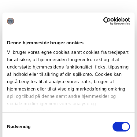
Denne hjemmeside bruger cookies
Vi bruger vores egne cookies samt cookies fra tredjepart
for at sikre, at hjemmesiden fungerer korrekt og til at
understøtte hjemmesidens funktionalitet, f.eks. tilpasning
af indhold eller til sikring af din spilkonto. Cookies kan
også benyttes til at analyse vores trafik, brugen af
hjemmesiden eller til at vise dig markedsføring omkring
spil og tilbud på denne samt andre hjemmesider og
sociale medier igennem vores analyse og
annonceringspartnere.
Samtykkevalg
Du kan læse mere om vores brug af cookies under
Nødvendig
"Detaljer" eller ved at klikke videre til vores Cookiepolitik,