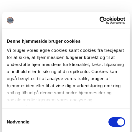
Denne hjemmeside bruger cookies
Vi bruger vores egne cookies samt cookies fra tredjepart
for at sikre, at hjemmesiden fungerer korrekt og til at
understøtte hjemmesidens funktionalitet, f.eks. tilpasning
af indhold eller til sikring af din spilkonto. Cookies kan
også benyttes til at analyse vores trafik, brugen af
hjemmesiden eller til at vise dig markedsføring omkring
spil og tilbud på denne samt andre hjemmesider og
sociale medier igennem vores analyse og
annonceringspartnere.
Samtykkevalg
Du kan læse mere om vores brug af cookies under
Nødvendig
"Detaljer" eller ved at klikke videre til vores Cookiepolitik,