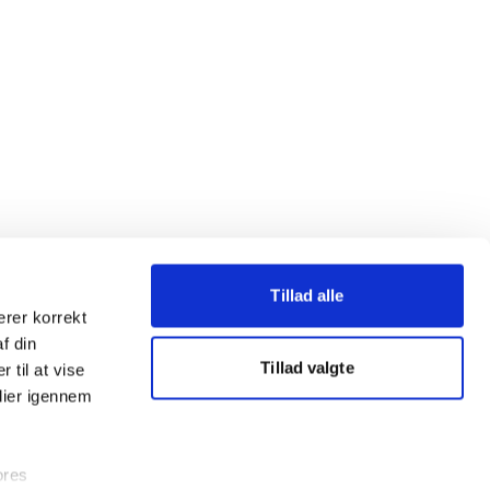
Tillad alle
erer korrekt
af din
Tillad valgte
 til at vise
dier igennem
ores