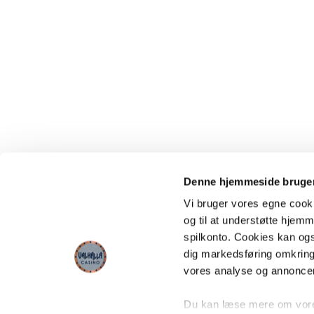
Denne hjemmeside bruger
Vi bruger vores egne cooki
og til at understøtte hjemme
spilkonto. Cookies kan også
dig markedsføring omkring
vores analyse og annonce
Du kan læse mere om vores 