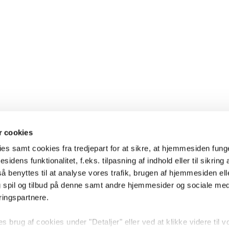
 cookies
es samt cookies fra tredjepart for at sikre, at hjemmesiden fung
sidens funktionalitet, f.eks. tilpasning af indhold eller til sikring 
 benyttes til at analyse vores trafik, brugen af hjemmesiden eller
 spil og tilbud på denne samt andre hjemmesider og sociale me
ringspartnere.
brug af cookies under "Detaljer" eller ved at klikke videre til v