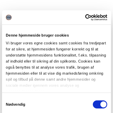
Denne hjemmeside bruger cookies
Vi bruger vores egne cookies samt cookies fra tredjepart
for at sikre, at hjemmesiden fungerer korrekt og til at
understøtte hjemmesidens funktionalitet, f.eks. tilpasning
af indhold eller til sikring af din spilkonto. Cookies kan
også benyttes til at analyse vores trafik, brugen af
hjemmesiden eller til at vise dig markedsføring omkring
spil og tilbud på denne samt andre hjemmesider og
sociale medier igennem vores analyse og
annonceringspartnere.
Samtykkevalg
Du kan læse mere om vores brug af cookies under
Nødvendig
"Detaljer" eller ved at klikke videre til vores Cookiepolitik,