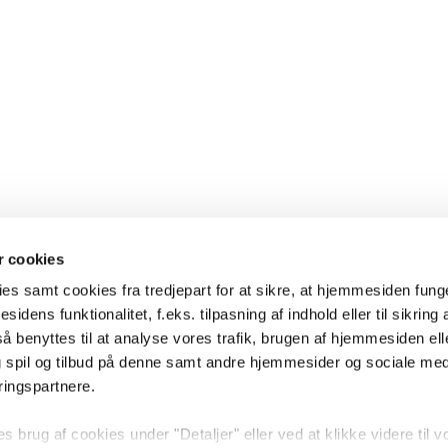
 cookies
es samt cookies fra tredjepart for at sikre, at hjemmesiden fung
sidens funktionalitet, f.eks. tilpasning af indhold eller til sikring 
 benyttes til at analyse vores trafik, brugen af hjemmesiden eller
 spil og tilbud på denne samt andre hjemmesider og sociale me
ringspartnere.
brug af cookies under "Detaljer" eller ved at klikke videre til v