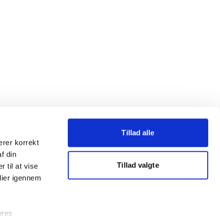
Tillad alle
erer korrekt
af din
Tillad valgte
 til at vise
dier igennem
ores