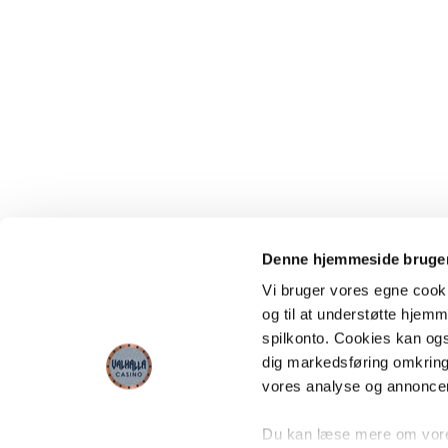
Denne hjemmeside bruger
Vi bruger vores egne cooki
og til at understøtte hjemme
spilkonto. Cookies kan også
dig markedsføring omkring
vores analyse og annonce
Du kan læse mere om vores 