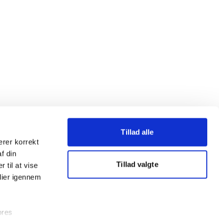
Tillad alle
erer korrekt
af din
Tillad valgte
 til at vise
dier igennem
ores