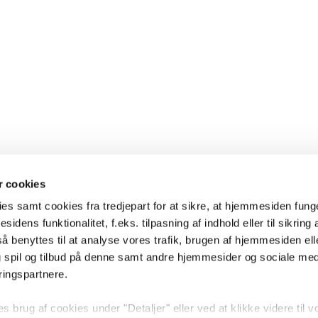
 cookies
es samt cookies fra tredjepart for at sikre, at hjemmesiden fung
sidens funktionalitet, f.eks. tilpasning af indhold eller til sikring 
 benyttes til at analyse vores trafik, brugen af hjemmesiden eller
 spil og tilbud på denne samt andre hjemmesider og sociale me
ringspartnere.
brug af cookies under "Detaljer" eller ved at klikke videre til v