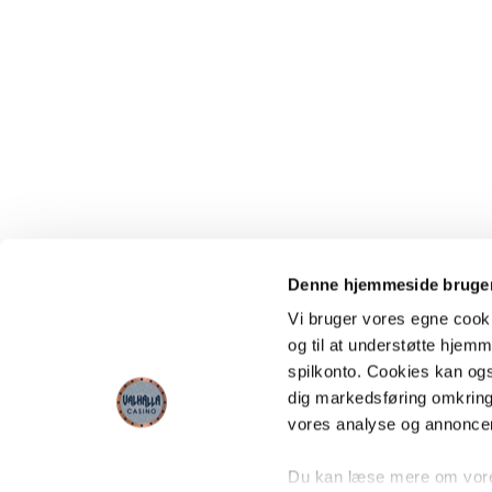
Denne hjemmeside bruger
Vi bruger vores egne cooki
og til at understøtte hjemme
spilkonto. Cookies kan også
dig markedsføring omkring
vores analyse og annonce
Du kan læse mere om vores 