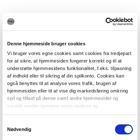
Denne hjemmeside bruger cookies
Vi bruger vores egne cookies samt cookies fra tredjepart
for at sikre, at hjemmesiden fungerer korrekt og til at
understøtte hjemmesidens funktionalitet, f.eks. tilpasning
af indhold eller til sikring af din spilkonto. Cookies kan
også benyttes til at analyse vores trafik, brugen af
hjemmesiden eller til at vise dig markedsføring omkring
spil og tilbud på denne samt andre hjemmesider og
sociale medier igennem vores analyse og
annonceringspartnere.
Samtykkevalg
Du kan læse mere om vores brug af cookies under
Nødvendig
"Detaljer" eller ved at klikke videre til vores Cookiepolitik,