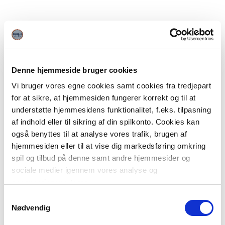
Denne hjemmeside bruger cookies
Vi bruger vores egne cookies samt cookies fra tredjepart
for at sikre, at hjemmesiden fungerer korrekt og til at
understøtte hjemmesidens funktionalitet, f.eks. tilpasning
af indhold eller til sikring af din spilkonto. Cookies kan
også benyttes til at analyse vores trafik, brugen af
hjemmesiden eller til at vise dig markedsføring omkring
spil og tilbud på denne samt andre hjemmesider og
sociale medier igennem vores analyse og
annonceringspartnere.
Samtykkevalg
Du kan læse mere om vores brug af cookies under
Nødvendig
"Detaljer" eller ved at klikke videre til vores Cookiepolitik,