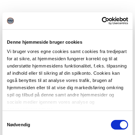
Denne hjemmeside bruger cookies
Vi bruger vores egne cookies samt cookies fra tredjepart
for at sikre, at hjemmesiden fungerer korrekt og til at
understøtte hjemmesidens funktionalitet, f.eks. tilpasning
af indhold eller til sikring af din spilkonto. Cookies kan
også benyttes til at analyse vores trafik, brugen af
hjemmesiden eller til at vise dig markedsføring omkring
spil og tilbud på denne samt andre hjemmesider og
sociale medier igennem vores analyse og
annonceringspartnere.
Samtykkevalg
Du kan læse mere om vores brug af cookies under
Nødvendig
"Detaljer" eller ved at klikke videre til vores Cookiepolitik,