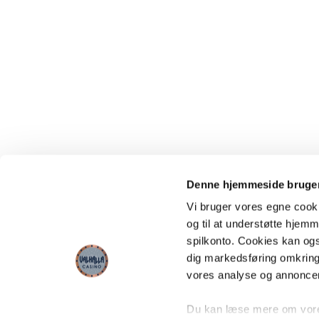
Denne hjemmeside bruger
Vi bruger vores egne cooki
og til at understøtte hjemme
spilkonto. Cookies kan også
dig markedsføring omkring
vores analyse og annonce
Du kan læse mere om vores 