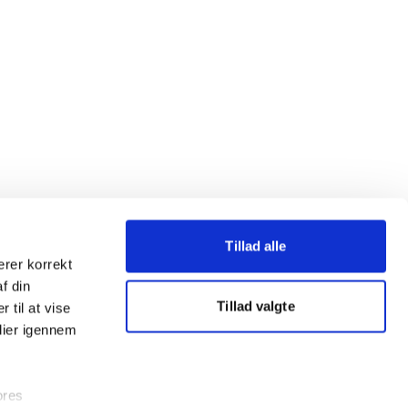
Tillad alle
erer korrekt
af din
Tillad valgte
 til at vise
dier igennem
ores