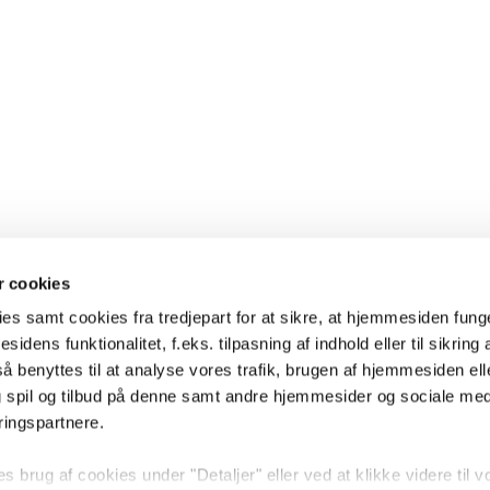
 cookies
es samt cookies fra tredjepart for at sikre, at hjemmesiden fung
sidens funktionalitet, f.eks. tilpasning af indhold eller til sikring 
 benyttes til at analyse vores trafik, brugen af hjemmesiden eller
 spil og tilbud på denne samt andre hjemmesider og sociale me
ringspartnere.
brug af cookies under "Detaljer" eller ved at klikke videre til v