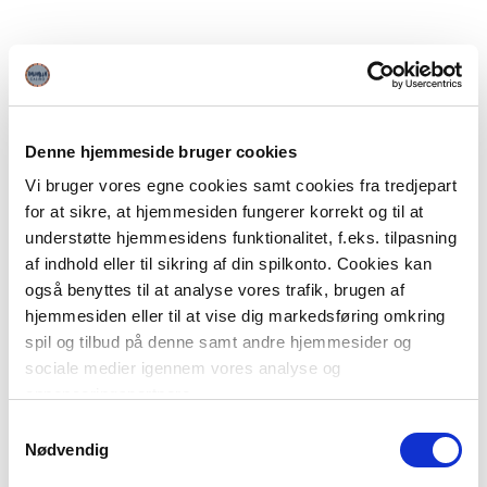
Denne hjemmeside bruger cookies
Vi bruger vores egne cookies samt cookies fra tredjepart
for at sikre, at hjemmesiden fungerer korrekt og til at
understøtte hjemmesidens funktionalitet, f.eks. tilpasning
af indhold eller til sikring af din spilkonto. Cookies kan
også benyttes til at analyse vores trafik, brugen af
hjemmesiden eller til at vise dig markedsføring omkring
spil og tilbud på denne samt andre hjemmesider og
sociale medier igennem vores analyse og
annonceringspartnere.
Samtykkevalg
Du kan læse mere om vores brug af cookies under
Nødvendig
"Detaljer" eller ved at klikke videre til vores Cookiepolitik,