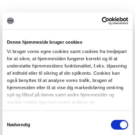
Denne hjemmeside bruger cookies
Vi bruger vores egne cookies samt cookies fra tredjepart
for at sikre, at hjemmesiden fungerer korrekt og til at
understøtte hjemmesidens funktionalitet, f.eks. tilpasning
af indhold eller til sikring af din spilkonto. Cookies kan
også benyttes til at analyse vores trafik, brugen af
hjemmesiden eller til at vise dig markedsføring omkring
spil og tilbud på denne samt andre hjemmesider og
sociale medier igennem vores analyse og
annonceringspartnere.
Samtykkevalg
Du kan læse mere om vores brug af cookies under
Nødvendig
"Detaljer" eller ved at klikke videre til vores Cookiepolitik,