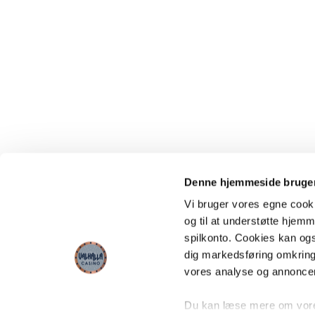
Denne hjemmeside bruger
Vi bruger vores egne cooki
og til at understøtte hjemme
spilkonto. Cookies kan også
dig markedsføring omkring
vores analyse og annonce
Du kan læse mere om vores 