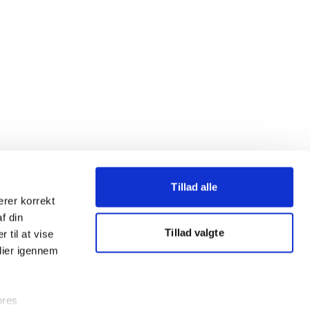
Tillad alle
erer korrekt
af din
Tillad valgte
 til at vise
dier igennem
ores