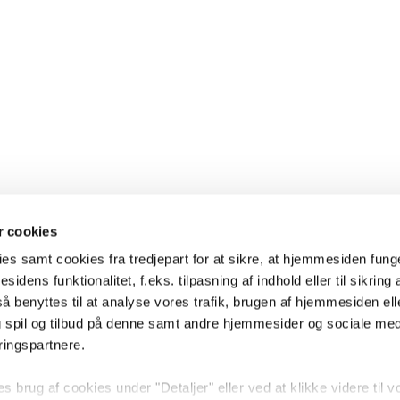
 cookies
es samt cookies fra tredjepart for at sikre, at hjemmesiden fung
sidens funktionalitet, f.eks. tilpasning af indhold eller til sikring 
 benyttes til at analyse vores trafik, brugen af hjemmesiden eller
 spil og tilbud på denne samt andre hjemmesider og sociale me
ringspartnere.
brug af cookies under "Detaljer" eller ved at klikke videre til v