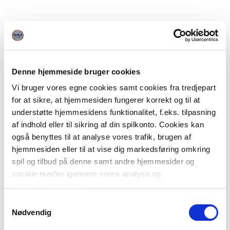
Denne hjemmeside bruger cookies
Vi bruger vores egne cookies samt cookies fra tredjepart
for at sikre, at hjemmesiden fungerer korrekt og til at
understøtte hjemmesidens funktionalitet, f.eks. tilpasning
af indhold eller til sikring af din spilkonto. Cookies kan
også benyttes til at analyse vores trafik, brugen af
hjemmesiden eller til at vise dig markedsføring omkring
spil og tilbud på denne samt andre hjemmesider og
sociale medier igennem vores analyse og
annonceringspartnere.
Samtykkevalg
Du kan læse mere om vores brug af cookies under
Nødvendig
"Detaljer" eller ved at klikke videre til vores Cookiepolitik,