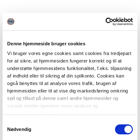
Denne hjemmeside bruger cookies
Vi bruger vores egne cookies samt cookies fra tredjepart
for at sikre, at hjemmesiden fungerer korrekt og til at
understøtte hjemmesidens funktionalitet, f.eks. tilpasning
af indhold eller til sikring af din spilkonto. Cookies kan
også benyttes til at analyse vores trafik, brugen af
hjemmesiden eller til at vise dig markedsføring omkring
spil og tilbud på denne samt andre hjemmesider og
sociale medier igennem vores analyse og
annonceringspartnere.
Samtykkevalg
Du kan læse mere om vores brug af cookies under
Nødvendig
"Detaljer" eller ved at klikke videre til vores Cookiepolitik,