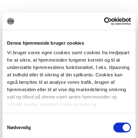
Denne hjemmeside bruger cookies
Vi bruger vores egne cookies samt cookies fra tredjepart
for at sikre, at hjemmesiden fungerer korrekt og til at
understøtte hjemmesidens funktionalitet, f.eks. tilpasning
af indhold eller til sikring af din spilkonto. Cookies kan
også benyttes til at analyse vores trafik, brugen af
hjemmesiden eller til at vise dig markedsføring omkring
spil og tilbud på denne samt andre hjemmesider og
sociale medier igennem vores analyse og
annonceringspartnere.
Samtykkevalg
Du kan læse mere om vores brug af cookies under
Nødvendig
"Detaljer" eller ved at klikke videre til vores Cookiepolitik,