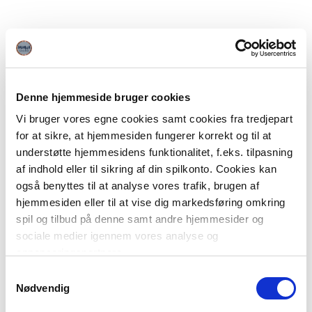
Denne hjemmeside bruger cookies
Vi bruger vores egne cookies samt cookies fra tredjepart
for at sikre, at hjemmesiden fungerer korrekt og til at
understøtte hjemmesidens funktionalitet, f.eks. tilpasning
af indhold eller til sikring af din spilkonto. Cookies kan
også benyttes til at analyse vores trafik, brugen af
hjemmesiden eller til at vise dig markedsføring omkring
spil og tilbud på denne samt andre hjemmesider og
sociale medier igennem vores analyse og
annonceringspartnere.
Samtykkevalg
Du kan læse mere om vores brug af cookies under
Nødvendig
"Detaljer" eller ved at klikke videre til vores Cookiepolitik,