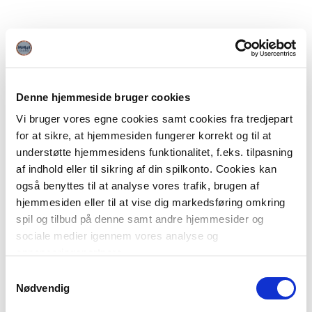
Denne hjemmeside bruger cookies
Vi bruger vores egne cookies samt cookies fra tredjepart
for at sikre, at hjemmesiden fungerer korrekt og til at
understøtte hjemmesidens funktionalitet, f.eks. tilpasning
af indhold eller til sikring af din spilkonto. Cookies kan
også benyttes til at analyse vores trafik, brugen af
hjemmesiden eller til at vise dig markedsføring omkring
spil og tilbud på denne samt andre hjemmesider og
sociale medier igennem vores analyse og
annonceringspartnere.
Samtykkevalg
Du kan læse mere om vores brug af cookies under
Nødvendig
"Detaljer" eller ved at klikke videre til vores Cookiepolitik,