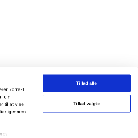
Tillad alle
erer korrekt
af din
Tillad valgte
 til at vise
dier igennem
ores