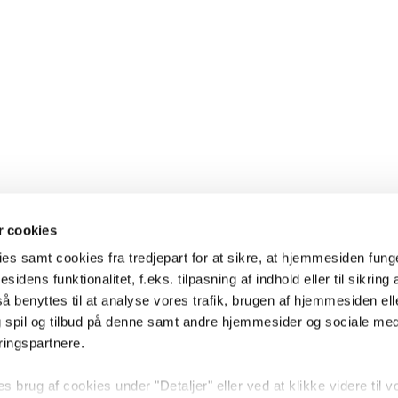
 cookies
es samt cookies fra tredjepart for at sikre, at hjemmesiden fung
sidens funktionalitet, f.eks. tilpasning af indhold eller til sikring 
 benyttes til at analyse vores trafik, brugen af hjemmesiden eller
 spil og tilbud på denne samt andre hjemmesider og sociale me
ringspartnere.
brug af cookies under "Detaljer" eller ved at klikke videre til v