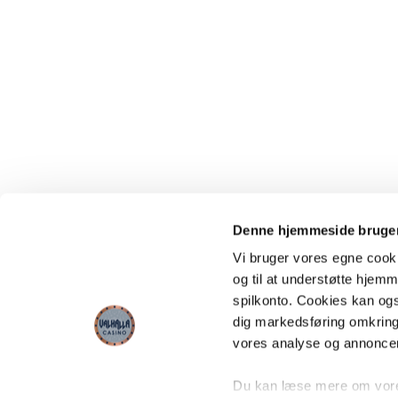
Denne hjemmeside bruger
Vi bruger vores egne cooki
og til at understøtte hjemme
spilkonto. Cookies kan også
dig markedsføring omkring
vores analyse og annonce
Du kan læse mere om vores 