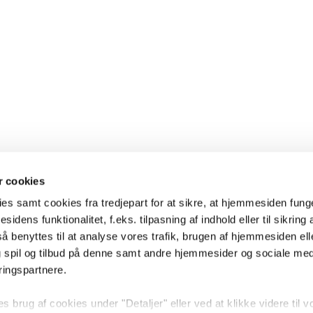
 cookies
es samt cookies fra tredjepart for at sikre, at hjemmesiden fung
sidens funktionalitet, f.eks. tilpasning af indhold eller til sikring 
 benyttes til at analyse vores trafik, brugen af hjemmesiden eller
 spil og tilbud på denne samt andre hjemmesider og sociale me
ringspartnere.
brug af cookies under "Detaljer" eller ved at klikke videre til v