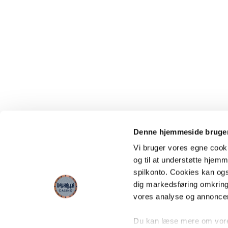
Denne hjemmeside bruger
Vi bruger vores egne cooki
og til at understøtte hjemme
spilkonto. Cookies kan også
dig markedsføring omkring
vores analyse og annonce
Du kan læse mere om vores 