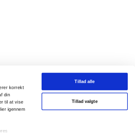
Tillad alle
erer korrekt
af din
Tillad valgte
 til at vise
dier igennem
ores