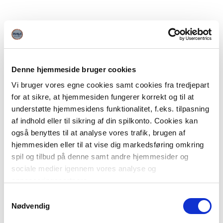
Denne hjemmeside bruger cookies
Vi bruger vores egne cookies samt cookies fra tredjepart
for at sikre, at hjemmesiden fungerer korrekt og til at
understøtte hjemmesidens funktionalitet, f.eks. tilpasning
af indhold eller til sikring af din spilkonto. Cookies kan
også benyttes til at analyse vores trafik, brugen af
hjemmesiden eller til at vise dig markedsføring omkring
spil og tilbud på denne samt andre hjemmesider og
sociale medier igennem vores analyse og
annonceringspartnere.
Samtykkevalg
Du kan læse mere om vores brug af cookies under
Nødvendig
"Detaljer" eller ved at klikke videre til vores Cookiepolitik,