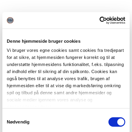
Denne hjemmeside bruger cookies
Vi bruger vores egne cookies samt cookies fra tredjepart
for at sikre, at hjemmesiden fungerer korrekt og til at
understøtte hjemmesidens funktionalitet, f.eks. tilpasning
af indhold eller til sikring af din spilkonto. Cookies kan
også benyttes til at analyse vores trafik, brugen af
hjemmesiden eller til at vise dig markedsføring omkring
spil og tilbud på denne samt andre hjemmesider og
sociale medier igennem vores analyse og
annonceringspartnere.
Samtykkevalg
Du kan læse mere om vores brug af cookies under
Nødvendig
"Detaljer" eller ved at klikke videre til vores Cookiepolitik,