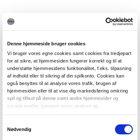
Denne hjemmeside bruger cookies
Vi bruger vores egne cookies samt cookies fra tredjepart
for at sikre, at hjemmesiden fungerer korrekt og til at
understøtte hjemmesidens funktionalitet, f.eks. tilpasning
af indhold eller til sikring af din spilkonto. Cookies kan
også benyttes til at analyse vores trafik, brugen af
hjemmesiden eller til at vise dig markedsføring omkring
spil og tilbud på denne samt andre hjemmesider og
sociale medier igennem vores analyse og
annonceringspartnere.
Samtykkevalg
Du kan læse mere om vores brug af cookies under
Nødvendig
"Detaljer" eller ved at klikke videre til vores Cookiepolitik,