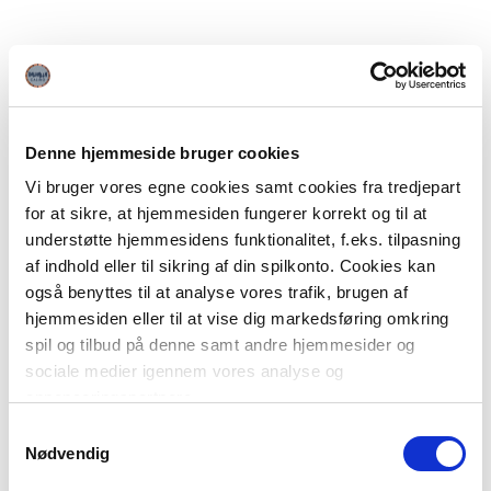
Denne hjemmeside bruger cookies
Vi bruger vores egne cookies samt cookies fra tredjepart
for at sikre, at hjemmesiden fungerer korrekt og til at
understøtte hjemmesidens funktionalitet, f.eks. tilpasning
af indhold eller til sikring af din spilkonto. Cookies kan
også benyttes til at analyse vores trafik, brugen af
hjemmesiden eller til at vise dig markedsføring omkring
spil og tilbud på denne samt andre hjemmesider og
sociale medier igennem vores analyse og
annonceringspartnere.
Samtykkevalg
Du kan læse mere om vores brug af cookies under
Nødvendig
"Detaljer" eller ved at klikke videre til vores Cookiepolitik,