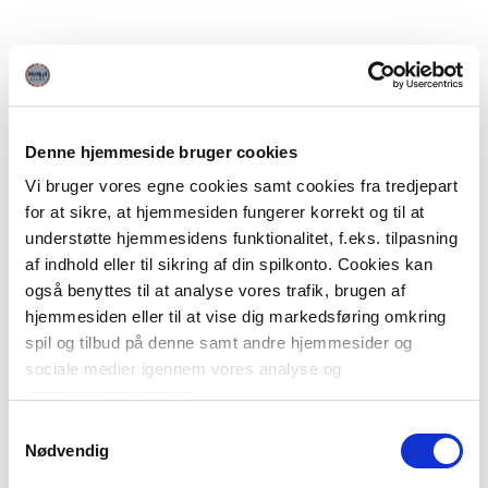
Denne hjemmeside bruger cookies
Vi bruger vores egne cookies samt cookies fra tredjepart
for at sikre, at hjemmesiden fungerer korrekt og til at
understøtte hjemmesidens funktionalitet, f.eks. tilpasning
af indhold eller til sikring af din spilkonto. Cookies kan
også benyttes til at analyse vores trafik, brugen af
hjemmesiden eller til at vise dig markedsføring omkring
spil og tilbud på denne samt andre hjemmesider og
sociale medier igennem vores analyse og
annonceringspartnere.
Samtykkevalg
Du kan læse mere om vores brug af cookies under
Nødvendig
"Detaljer" eller ved at klikke videre til vores Cookiepolitik,