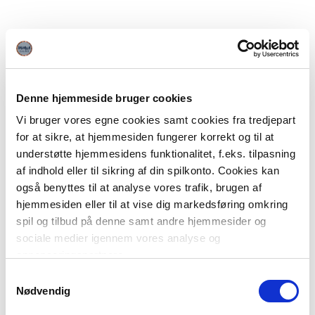
Denne hjemmeside bruger cookies
Vi bruger vores egne cookies samt cookies fra tredjepart
for at sikre, at hjemmesiden fungerer korrekt og til at
understøtte hjemmesidens funktionalitet, f.eks. tilpasning
af indhold eller til sikring af din spilkonto. Cookies kan
også benyttes til at analyse vores trafik, brugen af
hjemmesiden eller til at vise dig markedsføring omkring
spil og tilbud på denne samt andre hjemmesider og
sociale medier igennem vores analyse og
annonceringspartnere.
Samtykkevalg
Du kan læse mere om vores brug af cookies under
Nødvendig
"Detaljer" eller ved at klikke videre til vores Cookiepolitik,