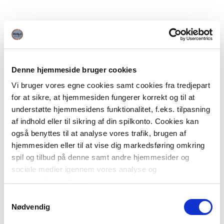
Denne hjemmeside bruger cookies
Vi bruger vores egne cookies samt cookies fra tredjepart
for at sikre, at hjemmesiden fungerer korrekt og til at
understøtte hjemmesidens funktionalitet, f.eks. tilpasning
af indhold eller til sikring af din spilkonto. Cookies kan
også benyttes til at analyse vores trafik, brugen af
hjemmesiden eller til at vise dig markedsføring omkring
spil og tilbud på denne samt andre hjemmesider og
sociale medier igennem vores analyse og
annonceringspartnere.
Samtykkevalg
Du kan læse mere om vores brug af cookies under
Nødvendig
"Detaljer" eller ved at klikke videre til vores Cookiepolitik,