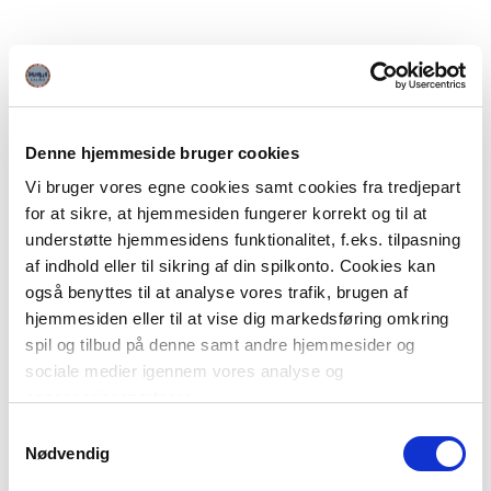
Denne hjemmeside bruger cookies
Vi bruger vores egne cookies samt cookies fra tredjepart
for at sikre, at hjemmesiden fungerer korrekt og til at
understøtte hjemmesidens funktionalitet, f.eks. tilpasning
af indhold eller til sikring af din spilkonto. Cookies kan
også benyttes til at analyse vores trafik, brugen af
hjemmesiden eller til at vise dig markedsføring omkring
spil og tilbud på denne samt andre hjemmesider og
sociale medier igennem vores analyse og
annonceringspartnere.
Samtykkevalg
Du kan læse mere om vores brug af cookies under
Nødvendig
"Detaljer" eller ved at klikke videre til vores Cookiepolitik,