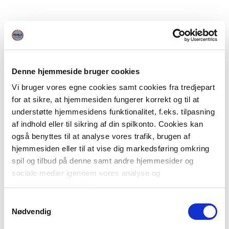
Denne hjemmeside bruger cookies
Vi bruger vores egne cookies samt cookies fra tredjepart
for at sikre, at hjemmesiden fungerer korrekt og til at
understøtte hjemmesidens funktionalitet, f.eks. tilpasning
af indhold eller til sikring af din spilkonto. Cookies kan
også benyttes til at analyse vores trafik, brugen af
hjemmesiden eller til at vise dig markedsføring omkring
spil og tilbud på denne samt andre hjemmesider og
sociale medier igennem vores analyse og
annonceringspartnere.
Samtykkevalg
Du kan læse mere om vores brug af cookies under
Nødvendig
"Detaljer" eller ved at klikke videre til vores Cookiepolitik,