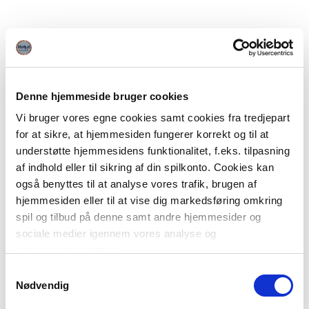
Denne hjemmeside bruger cookies
Vi bruger vores egne cookies samt cookies fra tredjepart
for at sikre, at hjemmesiden fungerer korrekt og til at
understøtte hjemmesidens funktionalitet, f.eks. tilpasning
af indhold eller til sikring af din spilkonto. Cookies kan
også benyttes til at analyse vores trafik, brugen af
hjemmesiden eller til at vise dig markedsføring omkring
spil og tilbud på denne samt andre hjemmesider og
sociale medier igennem vores analyse og
annonceringspartnere.
Samtykkevalg
Du kan læse mere om vores brug af cookies under
Nødvendig
"Detaljer" eller ved at klikke videre til vores Cookiepolitik,