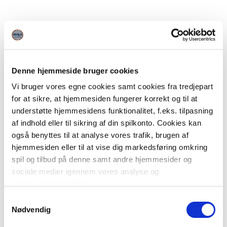
Denne hjemmeside bruger cookies
Vi bruger vores egne cookies samt cookies fra tredjepart
for at sikre, at hjemmesiden fungerer korrekt og til at
understøtte hjemmesidens funktionalitet, f.eks. tilpasning
af indhold eller til sikring af din spilkonto. Cookies kan
også benyttes til at analyse vores trafik, brugen af
hjemmesiden eller til at vise dig markedsføring omkring
spil og tilbud på denne samt andre hjemmesider og
sociale medier igennem vores analyse og
annonceringspartnere.
Samtykkevalg
Du kan læse mere om vores brug af cookies under
Nødvendig
"Detaljer" eller ved at klikke videre til vores Cookiepolitik,