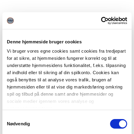
Denne hjemmeside bruger cookies
Vi bruger vores egne cookies samt cookies fra tredjepart
for at sikre, at hjemmesiden fungerer korrekt og til at
understøtte hjemmesidens funktionalitet, f.eks. tilpasning
af indhold eller til sikring af din spilkonto. Cookies kan
også benyttes til at analyse vores trafik, brugen af
hjemmesiden eller til at vise dig markedsføring omkring
spil og tilbud på denne samt andre hjemmesider og
sociale medier igennem vores analyse og
annonceringspartnere.
Samtykkevalg
Du kan læse mere om vores brug af cookies under
Nødvendig
"Detaljer" eller ved at klikke videre til vores Cookiepolitik,