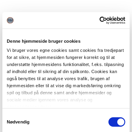
Denne hjemmeside bruger cookies
Vi bruger vores egne cookies samt cookies fra tredjepart
for at sikre, at hjemmesiden fungerer korrekt og til at
understøtte hjemmesidens funktionalitet, f.eks. tilpasning
af indhold eller til sikring af din spilkonto. Cookies kan
også benyttes til at analyse vores trafik, brugen af
hjemmesiden eller til at vise dig markedsføring omkring
spil og tilbud på denne samt andre hjemmesider og
sociale medier igennem vores analyse og
annonceringspartnere.
Samtykkevalg
Du kan læse mere om vores brug af cookies under
Nødvendig
"Detaljer" eller ved at klikke videre til vores Cookiepolitik,