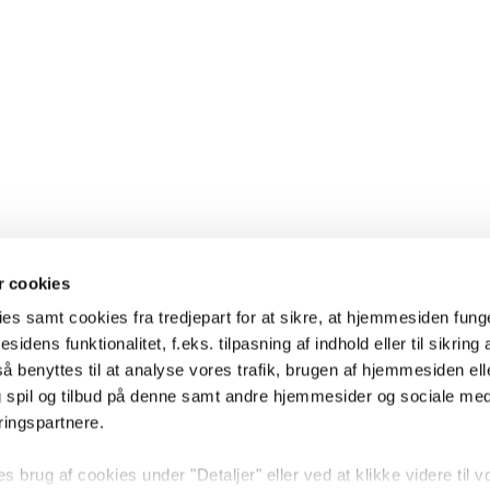
 cookies
es samt cookies fra tredjepart for at sikre, at hjemmesiden fung
sidens funktionalitet, f.eks. tilpasning af indhold eller til sikring 
 benyttes til at analyse vores trafik, brugen af hjemmesiden eller
 spil og tilbud på denne samt andre hjemmesider og sociale me
ringspartnere.
brug af cookies under "Detaljer" eller ved at klikke videre til v