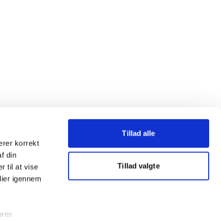
Tillad alle
erer korrekt
af din
Tillad valgte
 til at vise
dier igennem
ores