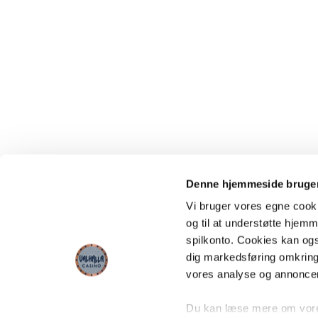
Denne hjemmeside bruger
Vi bruger vores egne cooki
og til at understøtte hjemme
spilkonto. Cookies kan også
dig markedsføring omkring
vores analyse og annonce
Du kan læse mere om vores 