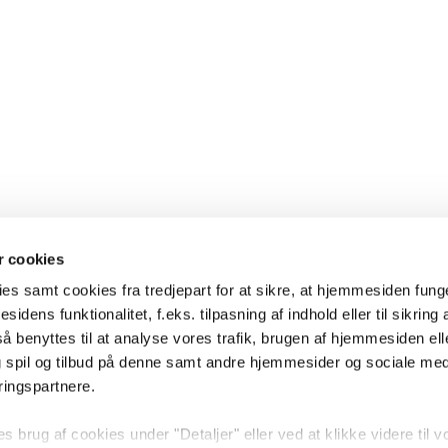
 cookies
es samt cookies fra tredjepart for at sikre, at hjemmesiden fung
sidens funktionalitet, f.eks. tilpasning af indhold eller til sikring 
 benyttes til at analyse vores trafik, brugen af hjemmesiden eller
 spil og tilbud på denne samt andre hjemmesider og sociale me
ringspartnere.
brug af cookies under "Detaljer" eller ved at klikke videre til v