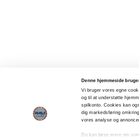
Denne hjemmeside bruger
Vi bruger vores egne cooki
og til at understøtte hjemme
spilkonto. Cookies kan også
dig markedsføring omkring
vores analyse og annonce
Du kan læse mere om vores 