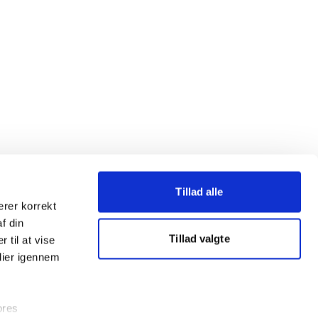
Tillad alle
erer korrekt
af din
Tillad valgte
 til at vise
dier igennem
ores