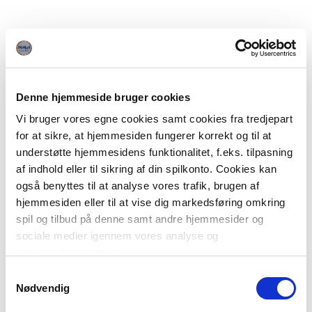
Denne hjemmeside bruger cookies
Vi bruger vores egne cookies samt cookies fra tredjepart
for at sikre, at hjemmesiden fungerer korrekt og til at
understøtte hjemmesidens funktionalitet, f.eks. tilpasning
af indhold eller til sikring af din spilkonto. Cookies kan
også benyttes til at analyse vores trafik, brugen af
hjemmesiden eller til at vise dig markedsføring omkring
spil og tilbud på denne samt andre hjemmesider og
sociale medier igennem vores analyse og
annonceringspartnere.
Samtykkevalg
Du kan læse mere om vores brug af cookies under
Nødvendig
"Detaljer" eller ved at klikke videre til vores Cookiepolitik,