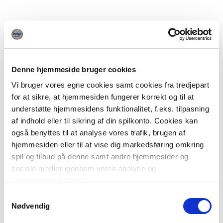
Denne hjemmeside bruger cookies
Vi bruger vores egne cookies samt cookies fra tredjepart
for at sikre, at hjemmesiden fungerer korrekt og til at
understøtte hjemmesidens funktionalitet, f.eks. tilpasning
af indhold eller til sikring af din spilkonto. Cookies kan
også benyttes til at analyse vores trafik, brugen af
hjemmesiden eller til at vise dig markedsføring omkring
spil og tilbud på denne samt andre hjemmesider og
sociale medier igennem vores analyse og
annonceringspartnere.
Samtykkevalg
Du kan læse mere om vores brug af cookies under
Nødvendig
"Detaljer" eller ved at klikke videre til vores Cookiepolitik,