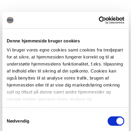
Denne hjemmeside bruger cookies
Vi bruger vores egne cookies samt cookies fra tredjepart
for at sikre, at hjemmesiden fungerer korrekt og til at
understøtte hjemmesidens funktionalitet, f.eks. tilpasning
af indhold eller til sikring af din spilkonto. Cookies kan
også benyttes til at analyse vores trafik, brugen af
hjemmesiden eller til at vise dig markedsføring omkring
spil og tilbud på denne samt andre hjemmesider og
sociale medier igennem vores analyse og
annonceringspartnere.
Samtykkevalg
Du kan læse mere om vores brug af cookies under
Nødvendig
"Detaljer" eller ved at klikke videre til vores Cookiepolitik,