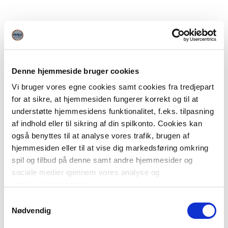
Denne hjemmeside bruger cookies
Vi bruger vores egne cookies samt cookies fra tredjepart
for at sikre, at hjemmesiden fungerer korrekt og til at
understøtte hjemmesidens funktionalitet, f.eks. tilpasning
af indhold eller til sikring af din spilkonto. Cookies kan
også benyttes til at analyse vores trafik, brugen af
hjemmesiden eller til at vise dig markedsføring omkring
spil og tilbud på denne samt andre hjemmesider og
sociale medier igennem vores analyse og
annonceringspartnere.
Samtykkevalg
Du kan læse mere om vores brug af cookies under
Nødvendig
"Detaljer" eller ved at klikke videre til vores Cookiepolitik,