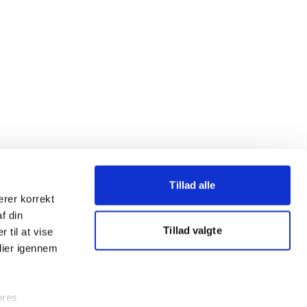
Tillad alle
erer korrekt
af din
Tillad valgte
 til at vise
dier igennem
ores