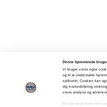
Denne hjemmeside bruger
Vi bruger vores egne cooki
og til at understøtte hjemme
spilkonto. Cookies kan også
dig markedsføring omkring
vores analyse og annonce
Du kan læse mere om vores 