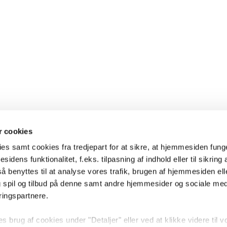
 cookies
es samt cookies fra tredjepart for at sikre, at hjemmesiden fung
sidens funktionalitet, f.eks. tilpasning af indhold eller til sikring 
 benyttes til at analyse vores trafik, brugen af hjemmesiden eller
 spil og tilbud på denne samt andre hjemmesider og sociale me
ringspartnere.
brug af cookies under "Detaljer" eller ved at klikke videre til v