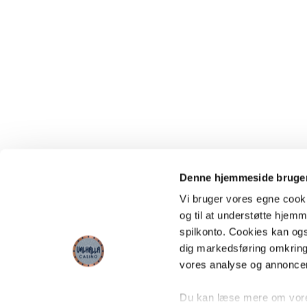
Denne hjemmeside bruger
Vi bruger vores egne cooki
og til at understøtte hjemme
spilkonto. Cookies kan også
dig markedsføring omkring
vores analyse og annonce
Du kan læse mere om vores 