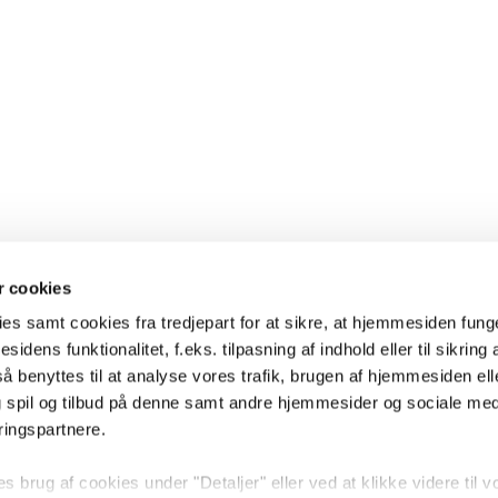
 cookies
es samt cookies fra tredjepart for at sikre, at hjemmesiden fung
sidens funktionalitet, f.eks. tilpasning af indhold eller til sikring 
 benyttes til at analyse vores trafik, brugen af hjemmesiden eller
 spil og tilbud på denne samt andre hjemmesider og sociale me
ringspartnere.
brug af cookies under "Detaljer" eller ved at klikke videre til v