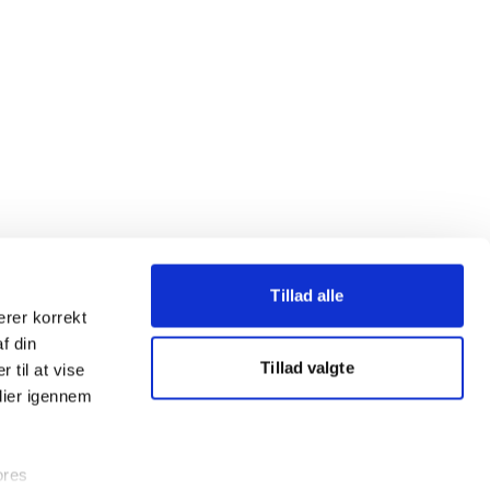
Tillad alle
erer korrekt
af din
Tillad valgte
 til at vise
dier igennem
ores