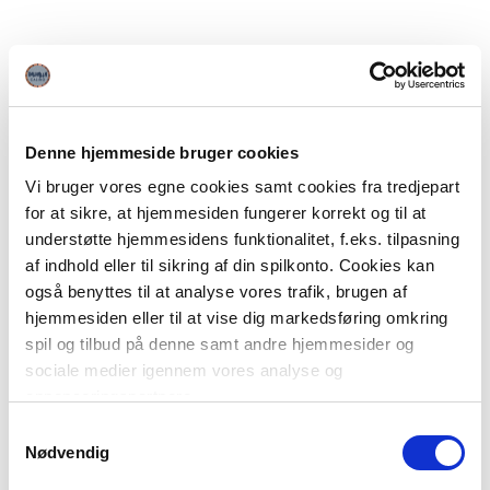
Denne hjemmeside bruger cookies
Vi bruger vores egne cookies samt cookies fra tredjepart
for at sikre, at hjemmesiden fungerer korrekt og til at
understøtte hjemmesidens funktionalitet, f.eks. tilpasning
af indhold eller til sikring af din spilkonto. Cookies kan
også benyttes til at analyse vores trafik, brugen af
hjemmesiden eller til at vise dig markedsføring omkring
spil og tilbud på denne samt andre hjemmesider og
sociale medier igennem vores analyse og
annonceringspartnere.
Samtykkevalg
Du kan læse mere om vores brug af cookies under
Nødvendig
"Detaljer" eller ved at klikke videre til vores Cookiepolitik,